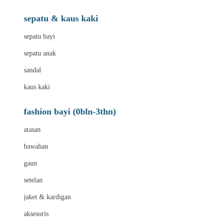
sepatu & kaus kaki
sepatu bayi
sepatu anak
sandal
kaus kaki
fashion bayi (0bln-3thn)
atasan
bawahan
gaun
setelan
jaket & kardigan
aksesoris