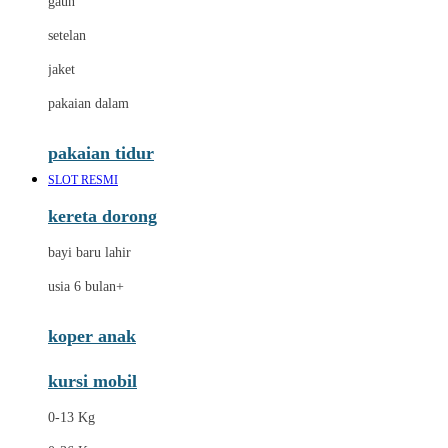
gaun
setelan
jaket
pakaian dalam
pakaian tidur
SLOT RESMI
kereta dorong
bayi baru lahir
usia 6 bulan+
koper anak
kursi mobil
0-13 Kg