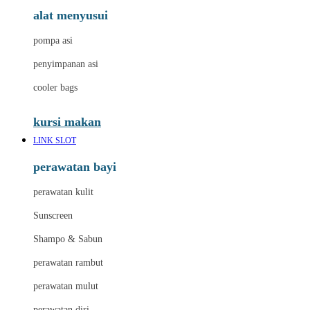
alat menyusui
pompa asi
penyimpanan asi
cooler bags
kursi makan
LINK SLOT
perawatan bayi
perawatan kulit
Sunscreen
Shampo & Sabun
perawatan rambut
perawatan mulut
perawatan diri