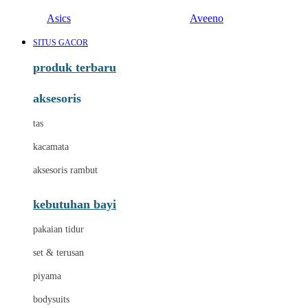
Asics
Aveeno
SITUS GACOR
produk terbaru
aksesoris
tas
kacamata
aksesoris rambut
kebutuhan bayi
pakaian tidur
set & terusan
piyama
bodysuits