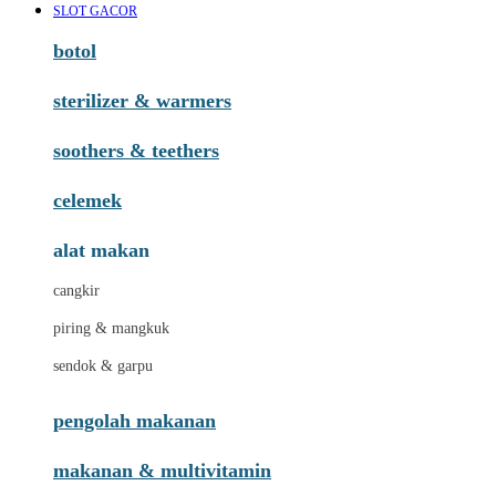
SLOT GACOR
botol
sterilizer & warmers
soothers & teethers
celemek
alat makan
cangkir
piring & mangkuk
sendok & garpu
pengolah makanan
makanan & multivitamin