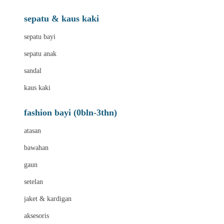
sepatu & kaus kaki
sepatu bayi
sepatu anak
sandal
kaus kaki
fashion bayi (0bln-3thn)
atasan
bawahan
gaun
setelan
jaket & kardigan
aksesoris