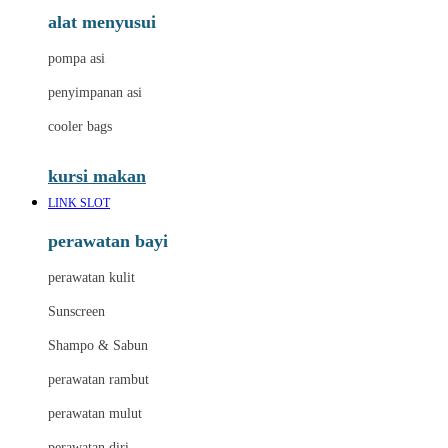
alat menyusui
pompa asi
penyimpanan asi
cooler bags
kursi makan
LINK SLOT
perawatan bayi
perawatan kulit
Sunscreen
Shampo & Sabun
perawatan rambut
perawatan mulut
perawatan diri