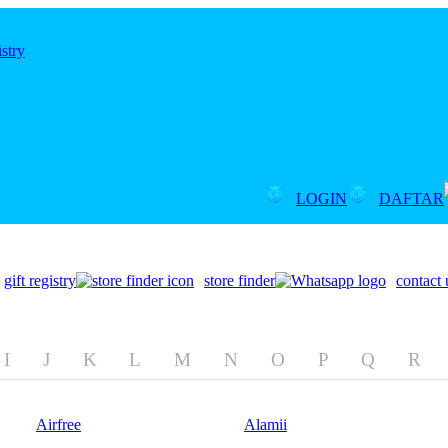
istry
LOGIN
DAFTAR
gift registry
store finder
contact 
I
J
K
L
M
N
O
P
Q
R
Airfree
Alamii