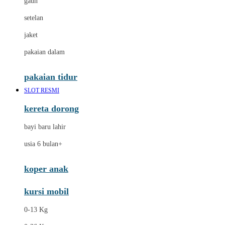
gaun
setelan
jaket
pakaian dalam
pakaian tidur
SLOT RESMI
kereta dorong
bayi baru lahir
usia 6 bulan+
koper anak
kursi mobil
0-13 Kg