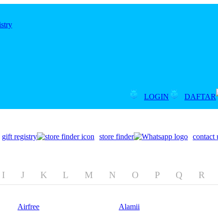
istry
LOGIN
DAFTAR
gift registry
store finder
contact 
I
J
K
L
M
N
O
P
Q
R
Airfree
Alamii