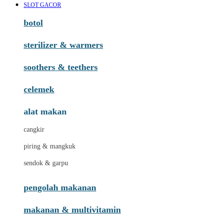
SLOT GACOR
botol
sterilizer & warmers
soothers & teethers
celemek
alat makan
cangkir
piring & mangkuk
sendok & garpu
pengolah makanan
makanan & multivitamin