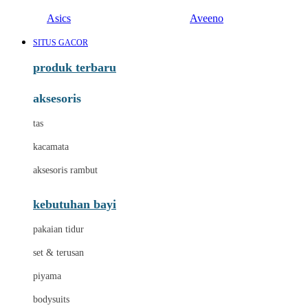
Asics
Aveeno
SITUS GACOR
produk terbaru
aksesoris
tas
kacamata
aksesoris rambut
kebutuhan bayi
pakaian tidur
set & terusan
piyama
bodysuits