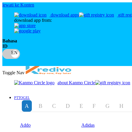
lewati ke Konten
download apps
gift reg
download app from:
Bahasa
ID
Toggle Nav
about Kanmo Circle
PTTOGEL
A
B
C
D
E
F
G
H
Addo
Adidas