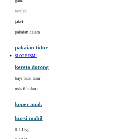
gaun
setelan
jaket
pakaian dalam
pakaian tidur
SLOT RESMI
kereta dorong
bayi baru lahir
usia 6 bulan+
koper anak
kursi mobil
0-13 Kg