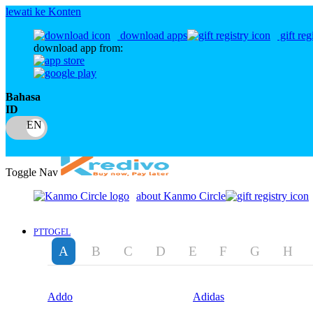
lewati ke Konten
download apps
gift reg
download app from:
Bahasa
ID
Toggle Nav
about Kanmo Circle
PTTOGEL
A
B
C
D
E
F
G
H
Addo
Adidas