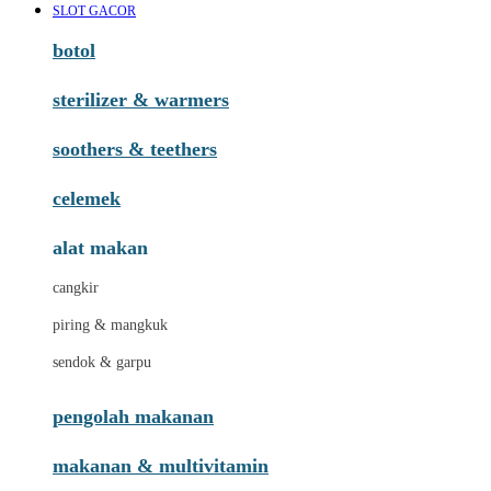
SLOT GACOR
botol
sterilizer & warmers
soothers & teethers
celemek
alat makan
cangkir
piring & mangkuk
sendok & garpu
pengolah makanan
makanan & multivitamin