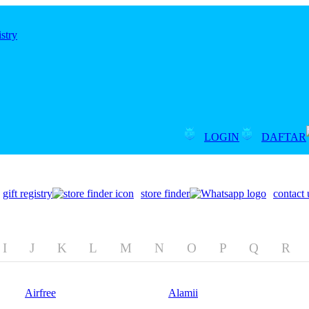
istry
LOGIN
DAFTAR
gift registry
store finder
contact 
I
J
K
L
M
N
O
P
Q
R
Airfree
Alamii