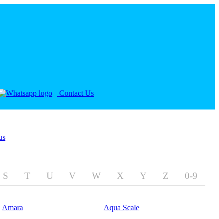
Contact Us
us
S
T
U
V
W
X
Y
Z
0-9
Amara
Aqua Scale