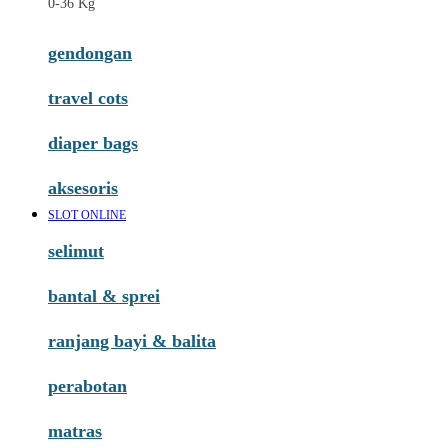
0-36 Kg
gendongan
travel cots
diaper bags
aksesoris
SLOT ONLINE
selimut
bantal & sprei
ranjang bayi & balita
perabotan
matras