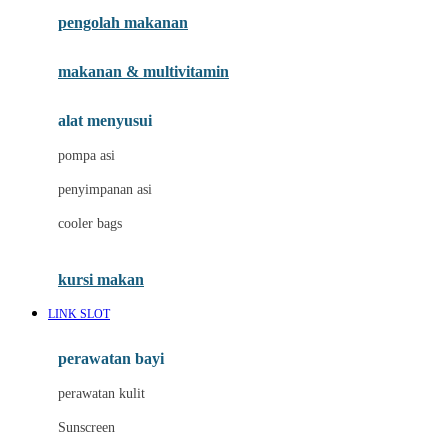
pengolah makanan
Joolz
Jujube
makanan & multivitamin
K
alat menyusui
Kiddycuts
pompa asi
Kumon
penyimpanan asi
L
cooler bags
Leapfrog
kursi makan
Leclerc
LINK SLOT
Lee Vierra
Lillebaby
perawatan bayi
Little Bird Told Me
perawatan kulit
Little Miss Janis
Sunscreen