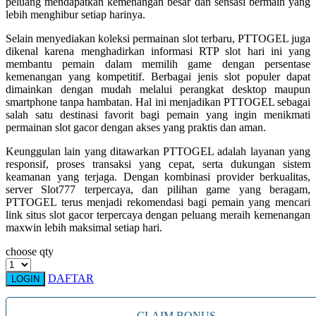
peluang mendapatkan kemenangan besar dan sensasi bermain yang
Twistshake
lebih menghibur setiap harinya.
TY Toys
Selain menyediakan koleksi permainan slot terbaru, PTTOGEL juga
dikenal karena menghadirkan informasi RTP slot hari ini yang
U
membantu pemain dalam memilih game dengan persentase
kemenangan yang kompetitif. Berbagai jenis slot populer dapat
dimainkan dengan mudah melalui perangkat desktop maupun
smartphone tanpa hambatan. Hal ini menjadikan PTTOGEL sebagai
salah satu destinasi favorit bagi pemain yang ingin menikmati
V
permainan slot gacor dengan akses yang praktis dan aman.
Veja
Keunggulan lain yang ditawarkan PTTOGEL adalah layanan yang
responsif, proses transaksi yang cepat, serta dukungan sistem
Vitaflow
keamanan yang terjaga. Dengan kombinasi provider berkualitas,
server Slot777 terpercaya, dan pilihan game yang beragam,
Vtech
PTTOGEL terus menjadi rekomendasi bagi pemain yang mencari
link situs slot gacor terpercaya dengan peluang meraih kemenangan
W
maxwin lebih maksimal setiap hari.
Waterland
choose qty
Wellness
DAFTAR
LOGIN
X
CLAIM BONUS