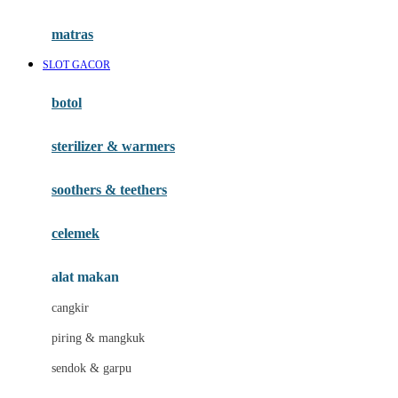
Happy Tummy
Hauck
matras
Havaianas
SLOT GACOR
Hegen
botol
Hot Wheels
sterilizer & warmers
Hybrid
soothers & teethers
I
Inlacta DHA
celemek
Interlac
alat makan
Ivenet
cangkir
J
piring & mangkuk
Jack N Jill
sendok & garpu
Joie