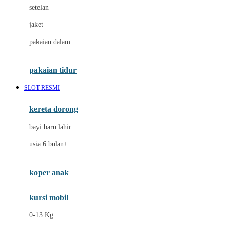
Dae Organics
setelan
Docare
jaket
Doona
pakaian dalam
Down To Earth
Drew
pakaian tidur
Dr. Brown's
SLOT RESMI
E
kereta dorong
ELC
bayi baru lahir
Ergobaby
usia 6 bulan+
Expert Care
koper anak
Ezyroller
kursi mobil
F
0-13 Kg
Felt So Sweet