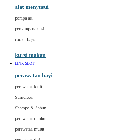
alat menyusui
pompa asi
penyimpanan asi
cooler bags
kursi makan
LINK SLOT
perawatan bayi
perawatan kulit
Sunscreen
Shampo & Sabun
perawatan rambut
perawatan mulut
perawatan diri