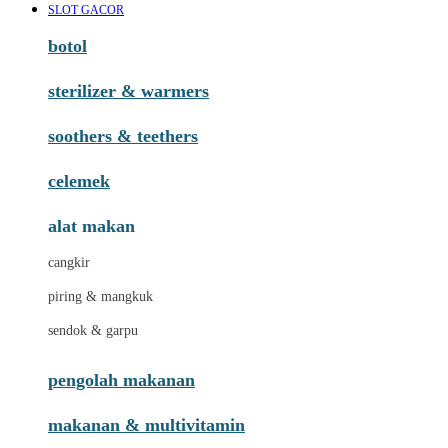
SLOT GACOR
botol
sterilizer & warmers
soothers & teethers
celemek
alat makan
cangkir
piring & mangkuk
sendok & garpu
pengolah makanan
makanan & multivitamin