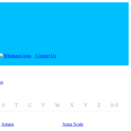
Contact Us
us
S
T
U
V
W
X
Y
Z
0-9
Amara
Aqua Scale