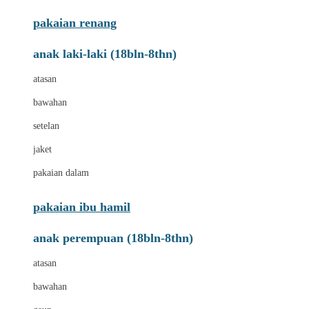
pakaian renang
anak laki-laki (18bln-8thn)
atasan
bawahan
setelan
jaket
pakaian dalam
pakaian ibu hamil
anak perempuan (18bln-8thn)
atasan
bawahan