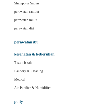
London Taxi
Shampo & Sabun
Love To Dream
perawatan rambut
perawatan mulut
M
perawatan diri
Magformers
Mama's Choice
perawatan ibu
Mamas&Papas
kesehatan & kebersihan
Mamaway
Tissue basah
Maxi Cosi
Laundry & Cleaning
Megabloks
Medical
Micro
Air Purifier & Humidifier
MiDeer
Mimi & Lula
potty
Mini Monkey