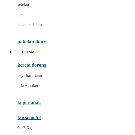
Dae Organics
setelan
Docare
jaket
Doona
pakaian dalam
Down To Earth
Drew
pakaian tidur
Dr. Brown's
SLOT RESMI
E
kereta dorong
ELC
bayi baru lahir
Ergobaby
usia 6 bulan+
Expert Care
koper anak
Ezyroller
kursi mobil
F
0-13 Kg
Felt So Sweet