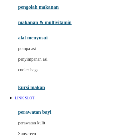
pengolah makanan
Joolz
Jujube
makanan & multivitamin
K
alat menyusui
Kiddycuts
pompa asi
Kumon
penyimpanan asi
L
cooler bags
Leapfrog
kursi makan
Leclerc
LINK SLOT
Lee Vierra
Lillebaby
perawatan bayi
Little Bird Told Me
perawatan kulit
Little Miss Janis
Sunscreen