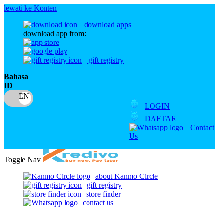
lewati ke Konten
download apps
download app from:
gift registry
Bahasa
ID
LOGIN
DAFTAR
Contact
Us
Toggle Nav
about Kanmo Circle
gift registry
store finder
contact us