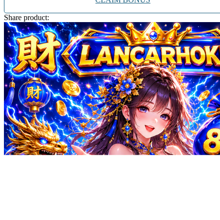
Xootz
Share product:
Y
Yamatoya
Z
Zaxy
Zoggs
0-9
4Moms
59S