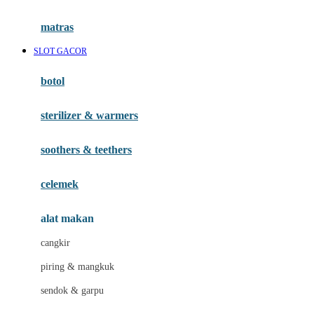
Happy Tummy
Hauck
matras
Havaianas
SLOT GACOR
Hegen
botol
Hot Wheels
sterilizer & warmers
Hybrid
soothers & teethers
I
Inlacta DHA
celemek
Interlac
alat makan
Ivenet
cangkir
J
piring & mangkuk
Jack N Jill
sendok & garpu
Joie