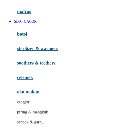
Happy Tummy
Hauck
matras
Havaianas
SLOT GACOR
Hegen
botol
Hot Wheels
sterilizer & warmers
Hybrid
soothers & teethers
I
Inlacta DHA
celemek
Interlac
alat makan
Ivenet
cangkir
J
piring & mangkuk
Jack N Jill
sendok & garpu
Joie