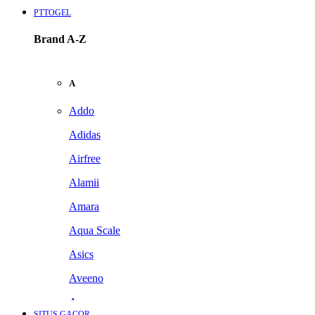
PTTOGEL
Brand A-Z
A
Addo
Adidas
Airfree
Alamii
Amara
Aqua Scale
Asics
Aveeno
Awan
SITUS GACOR