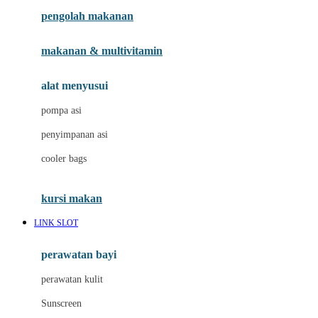
pengolah makanan
Joolz
Jujube
makanan & multivitamin
K
alat menyusui
Kiddycuts
pompa asi
Kumon
penyimpanan asi
L
cooler bags
Leapfrog
kursi makan
Leclerc
LINK SLOT
Lee Vierra
Lillebaby
perawatan bayi
Little Bird Told Me
perawatan kulit
Little Miss Janis
Sunscreen