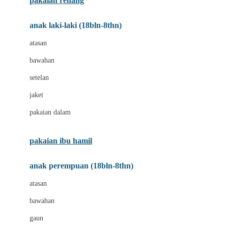
pakaian renang
Bumkins
anak laki-laki (18bln-8thn)
C
atasan
Cetaphil
bawahan
Chicco
setelan
Childlife
jaket
Clevamama
pakaian dalam
Cocolatte
Cottonseeds
pakaian ibu hamil
Cozy N Safe
anak perempuan (18bln-8thn)
Crane
atasan
Cybex
bawahan
D
gaun