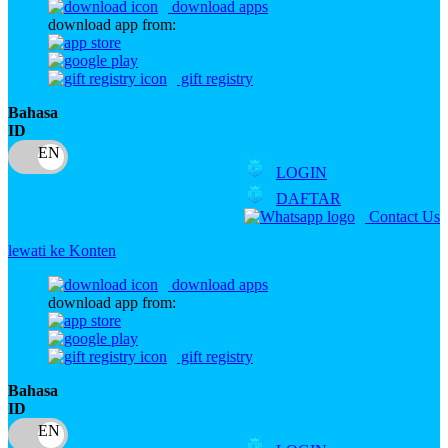
download apps
download app from:
Oh Ma Grain
Okiedog
gift registry
P
Bahasa
ID
Peachy
LOGIN
Phil & Ted's
DAFTAR
Philips Avent
Contact Us
Pigeon
lewati ke Konten
Playgro
download apps
download app from:
Poled Global
Ponycycle
gift registry
Puma
Bahasa
ID
Pureats