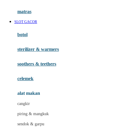
Happy Tummy
Hauck
matras
Havaianas
SLOT GACOR
Hegen
botol
Hot Wheels
sterilizer & warmers
Hybrid
soothers & teethers
I
Inlacta DHA
celemek
Interlac
alat makan
Ivenet
cangkir
J
piring & mangkuk
Jack N Jill
sendok & garpu
Joie