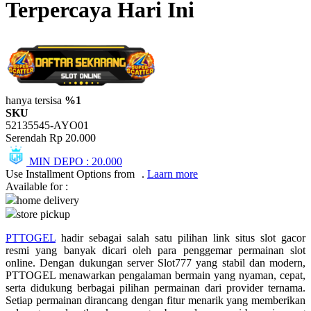
Squishmallows
Terpercaya Hari Ini
Starbooks
Stick-O
Stokke
Sudocrem
hanya tersisa
%1
SKU
Sumimo
52135545-AYO01
Serendah
Rp 20.000
Sunnylife
MIN DEPO :
20.000
Sun-Staches
Use Installment Options from
.
Laarn more
Available for :
Swimava
home delivery
store pickup
T
PTTOGEL
hadir sebagai salah satu pilihan link situs slot gacor
Tommee Tippee
resmi yang banyak dicari oleh para penggemar permainan slot
online. Dengan dukungan server Slot777 yang stabil dan modern,
Trunki
PTTOGEL menawarkan pengalaman bermain yang nyaman, cepat,
serta didukung berbagai pilihan permainan dari provider ternama.
Tutti Bambini
Setiap permainan dirancang dengan fitur menarik yang memberikan