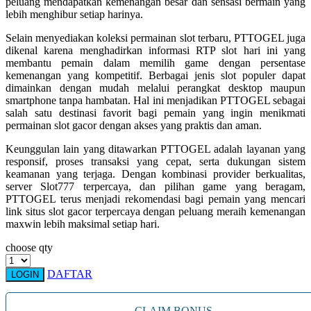
peluang mendapatkan kemenangan besar dan sensasi bermain yang
Twistshake
lebih menghibur setiap harinya.
TY Toys
Selain menyediakan koleksi permainan slot terbaru, PTTOGEL juga
dikenal karena menghadirkan informasi RTP slot hari ini yang
U
membantu pemain dalam memilih game dengan persentase
kemenangan yang kompetitif. Berbagai jenis slot populer dapat
dimainkan dengan mudah melalui perangkat desktop maupun
smartphone tanpa hambatan. Hal ini menjadikan PTTOGEL sebagai
salah satu destinasi favorit bagi pemain yang ingin menikmati
V
permainan slot gacor dengan akses yang praktis dan aman.
Veja
Keunggulan lain yang ditawarkan PTTOGEL adalah layanan yang
responsif, proses transaksi yang cepat, serta dukungan sistem
Vitaflow
keamanan yang terjaga. Dengan kombinasi provider berkualitas,
server Slot777 terpercaya, dan pilihan game yang beragam,
Vtech
PTTOGEL terus menjadi rekomendasi bagi pemain yang mencari
link situs slot gacor terpercaya dengan peluang meraih kemenangan
W
maxwin lebih maksimal setiap hari.
Waterland
choose qty
Wellness
DAFTAR
LOGIN
X
CLAIM BONUS