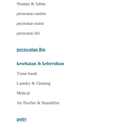
London Taxi
Shampo & Sabun
Love To Dream
perawatan rambut
perawatan mulut
M
perawatan diri
Magformers
Mama's Choice
perawatan ibu
Mamas&Papas
kesehatan & kebersihan
Mamaway
Tissue basah
Maxi Cosi
Laundry & Cleaning
Megabloks
Medical
Micro
Air Purifier & Humidifier
MiDeer
Mimi & Lula
potty
Mini Monkey