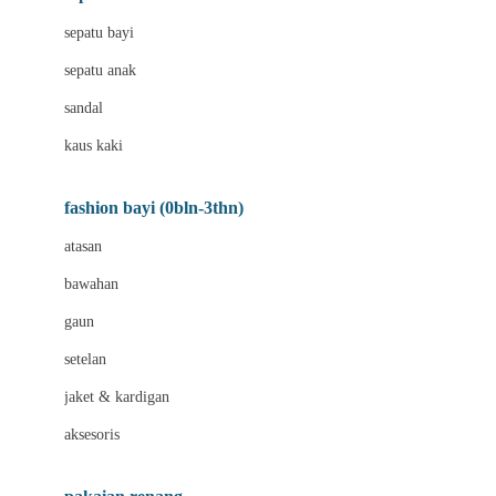
Bio Oil
sepatu bayi
Biolane
sepatu anak
Bite Fighters
sandal
Bizzi Growin
kaus kaki
Blackmores
fashion bayi (0bln-3thn)
Blooming Marvellous
atasan
Bonnels
bawahan
Bravado
gaun
Bruder
setelan
Brush Baby
jaket & kardigan
Buds Organics
aksesoris
Bugaboo
Buggygear