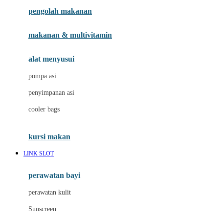
pengolah makanan
Joolz
Jujube
makanan & multivitamin
K
alat menyusui
Kiddycuts
pompa asi
Kumon
penyimpanan asi
L
cooler bags
Leapfrog
kursi makan
Leclerc
LINK SLOT
Lee Vierra
Lillebaby
perawatan bayi
Little Bird Told Me
perawatan kulit
Little Miss Janis
Sunscreen