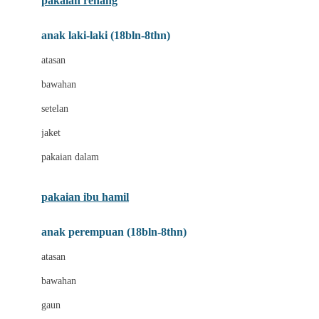
pakaian renang
Bumkins
anak laki-laki (18bln-8thn)
C
atasan
Cetaphil
bawahan
Chicco
setelan
Childlife
jaket
Clevamama
pakaian dalam
Cocolatte
Cottonseeds
pakaian ibu hamil
Cozy N Safe
anak perempuan (18bln-8thn)
Crane
atasan
Cybex
bawahan
D
gaun