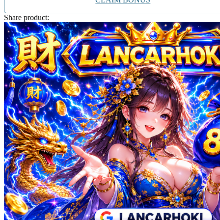
Xootz
Share product:
Y
Yamatoya
Z
Zaxy
Zoggs
0-9
4Moms
59S