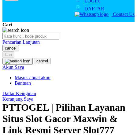
LOGIN
Q
DAFTAR
Contact Us
QV Baby
Cari
R
Real Shades
Pencarian Lanjutan
cancel
Red Castle
Cari
Ribbon Madness
cancel
Akun Saya
S
Masuk / buat akun
Bantuan
Sebamed
Daftar Keinginan
Silver Cross
Keranjang Saya
PTTOGEL | Pilihan Layanan
Simply Idea
Situs Slot Gacor Maxwin &
Skip Hop
Link Resmi Server Slot777
Spectra