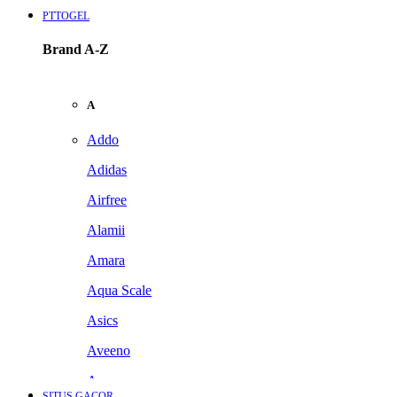
PTTOGEL
Brand A-Z
A
Addo
Adidas
Airfree
Alamii
Amara
Aqua Scale
Asics
Aveeno
Awan
SITUS GACOR