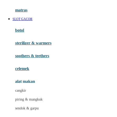
Happy Tummy
Hauck
matras
Havaianas
SLOT GACOR
Hegen
botol
Hot Wheels
sterilizer & warmers
Hybrid
soothers & teethers
I
Inlacta DHA
celemek
Interlac
alat makan
Ivenet
cangkir
J
piring & mangkuk
Jack N Jill
sendok & garpu
Joie