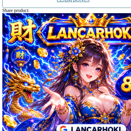
Xootz
Share product:
Y
Yamatoya
Z
Zaxy
Zoggs
0-9
4Moms
59S