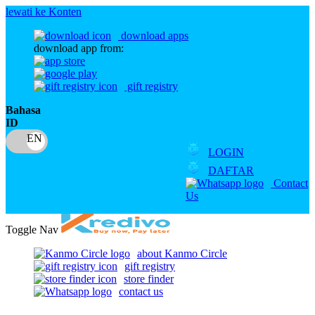
lewati ke Konten
download apps
download app from:
gift registry
Bahasa
ID
LOGIN
DAFTAR
Contact
Us
Toggle Nav
about Kanmo Circle
gift registry
store finder
contact us