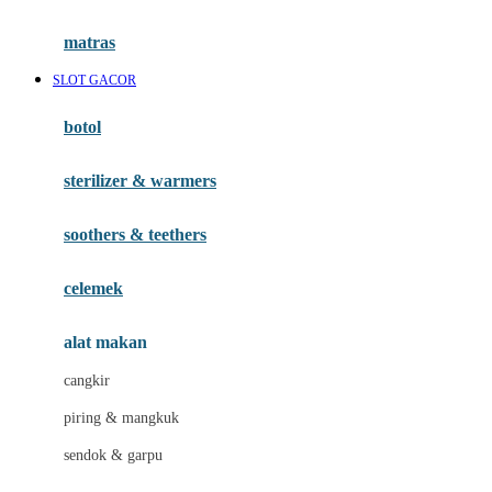
Happy Tummy
Hauck
matras
Havaianas
SLOT GACOR
Hegen
botol
Hot Wheels
sterilizer & warmers
Hybrid
soothers & teethers
I
Inlacta DHA
celemek
Interlac
alat makan
Ivenet
cangkir
J
piring & mangkuk
Jack N Jill
sendok & garpu
Joie