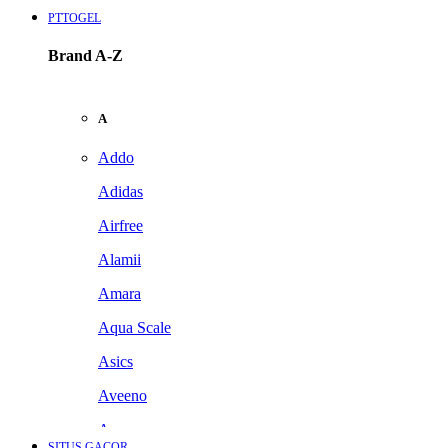
PTTOGEL
Brand A-Z
A
Addo
Adidas
Airfree
Alamii
Amara
Aqua Scale
Asics
Aveeno
Awan
SITUS GACOR