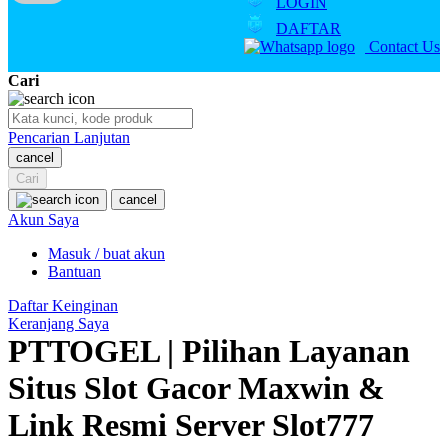
LOGIN
Q
DAFTAR
Contact Us
QV Baby
Cari
R
Real Shades
Pencarian Lanjutan
cancel
Red Castle
Cari
Ribbon Madness
cancel
Akun Saya
S
Masuk / buat akun
Bantuan
Sebamed
Daftar Keinginan
Silver Cross
Keranjang Saya
PTTOGEL | Pilihan Layanan
Simply Idea
Situs Slot Gacor Maxwin &
Skip Hop
Link Resmi Server Slot777
Spectra