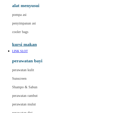
alat menyusui
pompa asi
penyimpanan asi
cooler bags
kursi makan
LINK SLOT
perawatan bayi
perawatan kulit
Sunscreen
Shampo & Sabun
perawatan rambut
perawatan mulut
perawatan diri