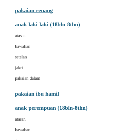
pakaian renang
anak laki-laki (18bln-8thn)
atasan
bawahan
setelan
jaket
pakaian dalam
pakaian ibu hamil
anak perempuan (18bln-8thn)
atasan
bawahan