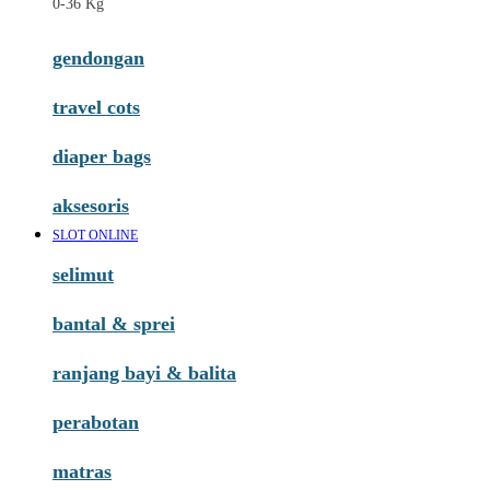
0-36 Kg
gendongan
travel cots
diaper bags
aksesoris
SLOT ONLINE
selimut
bantal & sprei
ranjang bayi & balita
perabotan
matras