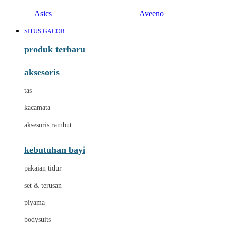
Asics
Aveeno
SITUS GACOR
produk terbaru
aksesoris
tas
kacamata
aksesoris rambut
kebutuhan bayi
pakaian tidur
set & terusan
piyama
bodysuits