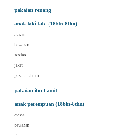
pakaian renang
anak laki-laki (18bln-8thn)
atasan
bawahan
setelan
jaket
pakaian dalam
pakaian ibu hamil
anak perempuan (18bln-8thn)
atasan
bawahan