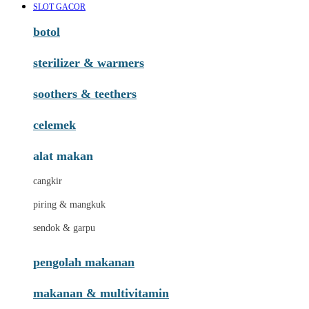
SLOT GACOR
botol
sterilizer & warmers
soothers & teethers
celemek
alat makan
cangkir
piring & mangkuk
sendok & garpu
pengolah makanan
makanan & multivitamin