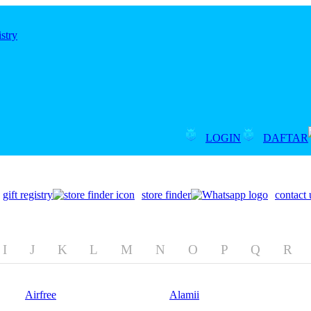
istry
LOGIN
DAFTAR
gift registry
store finder
contact 
I
J
K
L
M
N
O
P
Q
R
Airfree
Alamii