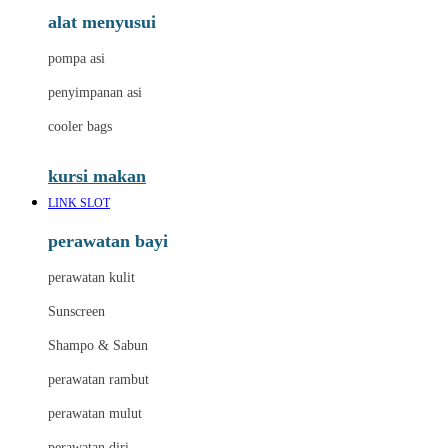
alat menyusui
pompa asi
penyimpanan asi
cooler bags
kursi makan
LINK SLOT
perawatan bayi
perawatan kulit
Sunscreen
Shampo & Sabun
perawatan rambut
perawatan mulut
perawatan diri