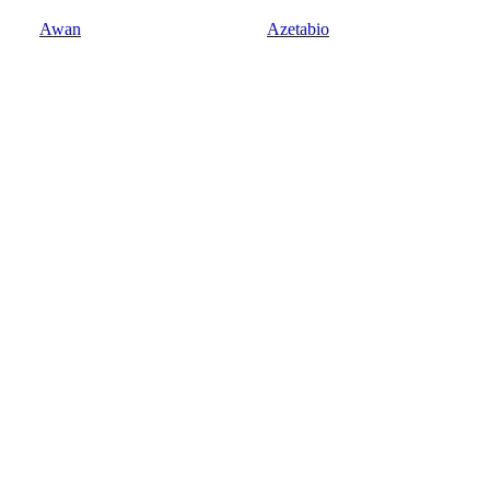
Awan
Azetabio