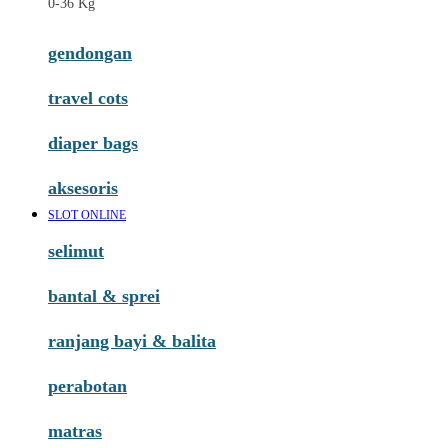
0-36 Kg
gendongan
travel cots
diaper bags
aksesoris
SLOT ONLINE
selimut
bantal & sprei
ranjang bayi & balita
perabotan
matras